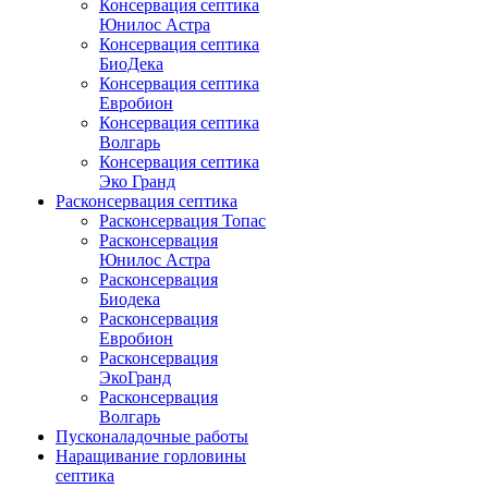
Консервация септика
Юнилос Астра
Консервация септика
БиоДека
Консервация септика
Евробион
Консервация септика
Волгарь
Консервация септика
Эко Гранд
Расконсервация септика
Расконсервация Топас
Расконсервация
Юнилос Астра
Расконсервация
Биодека
Расконсервация
Евробион
Расконсервация
ЭкоГранд
Расконсервация
Волгарь
Пусконаладочные работы
Наращивание горловины
септика