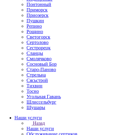
Понтонный
Приморск
Приозерск
Пушкин
Репино
Рощино
Светогорск
Сертолово
Сестрорецк
Сланцы
Смолячково
Сосновый Бор
Старо-Паново
Стрельна
Сясьстрой
Тихвин
Тосно
Угольная Гавань
Шлиссельбург
Шушары
Наши услуги
Назад
Наши услуги
Обслуживание септиков