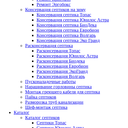
Ремонт Эргобокс
Консервация септиков на зиму
Консервация септика Топас
Консервация септика Юнилос Астра
Консервация септика БиоДека
Консервация септика Евробион
Консервация септика Волгарь
Консервация септика Эко Гранд
Расконсервация септика
Расконсервация Топас
Расконсервация Юнилос Астра
Расконсервация Биодека
Расконсервация Евробион
Расконсервация ЭкоГранд
Расконсервация Волгарь
Пусконаладочные работы
Наращивание горловины септика
Монтаж греющего кабеля для септика
Пайка септиков
Разморозка труб канализации
Шеф-монтаж септика
Каталог
Каталог септиков
Септики Топас
Септики Юнилос Астра