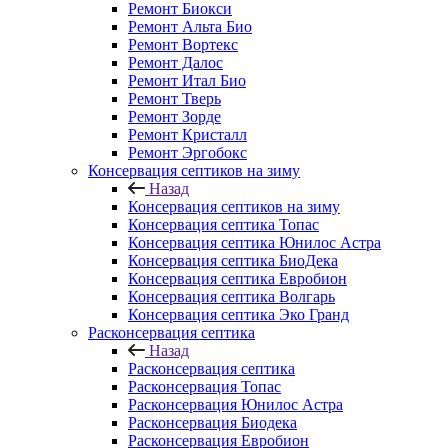
Ремонт Биокси
Ремонт Альта Био
Ремонт Вортекс
Ремонт Далос
Ремонт Итал Био
Ремонт Тверь
Ремонт Зорде
Ремонт Кристалл
Ремонт Эргобокс
Консервация септиков на зиму
Назад
Консервация септиков на зиму
Консервация септика Топас
Консервация септика Юнилос Астра
Консервация септика БиоДека
Консервация септика Евробион
Консервация септика Волгарь
Консервация септика Эко Гранд
Расконсервация септика
Назад
Расконсервация септика
Расконсервация Топас
Расконсервация Юнилос Астра
Расконсервация Биодека
Расконсервация Евробион