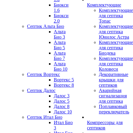
Биокси
Комплектующие
1.6
Комплектующие
Биокси
для септика
2.0
Топас
Септик Альта Био
Комплектующие
Альта
для септика
Био 3
Юнилос Астра
Альта
Комплектующие
Био 5
для септика
Альта
Биодека
Био 7
Комплектующие
Альта
для септика
Био 10
Коловеси
Септик Вортекс
Декоративные
Вортекс 5
крышки для
Вортекс 8
септиков
Септик Далос
Аварийная
Далос 3
сигнализация
Далос 5
для септика
Далос 8
Поплавковый
Далос 10
переключатель
Септик Итал Био
Итал Био
Компрессоры для
3
септиков