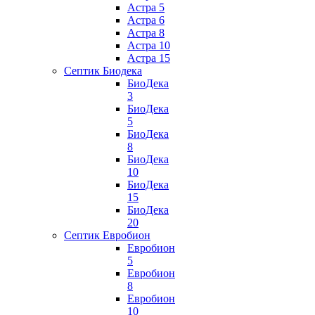
Астра 5
Астра 6
Астра 8
Астра 10
Астра 15
Септик Биодека
БиоДека
3
БиоДека
5
БиоДека
8
БиоДека
10
БиоДека
15
БиоДека
20
Септик Евробион
Евробион
5
Евробион
8
Евробион
10