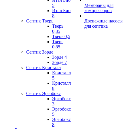
Итал Био
5
Мембраны для
Итал Био
компрессоров
8
Септик Тверь
Дренажные насосы
Тверь
для септика
0,35
Тверь 0,5
Тверь
0,85
Септик Зорде
Зорде 4
Зорде 7
Септик Кристалл
Кристалл
5
Кристалл
8
Септик Эргобокс
Эргобокс
3
Эргобокс
5
Эргобокс
8