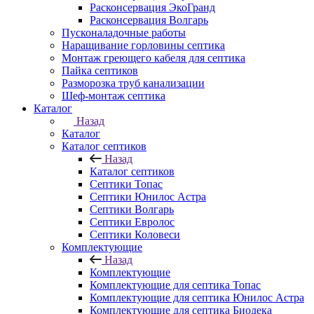
Расконсервация ЭкоГранд
Расконсервация Волгарь
Пусконаладочные работы
Наращивание горловины септика
Монтаж греющего кабеля для септика
Пайка септиков
Разморозка труб канализации
Шеф-монтаж септика
Каталог
Назад
Каталог
Каталог септиков
Назад
Каталог септиков
Септики Топас
Септики Юнилос Астра
Септики Волгарь
Септики Евролос
Септики Коловеси
Комплектующие
Назад
Комплектующие
Комплектующие для септика Топас
Комплектующие для септика Юнилос Астра
Комплектующие для септика Биодека