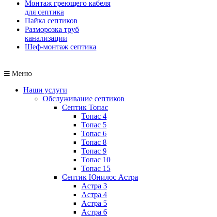
Монтаж греющего кабеля
для септика
Пайка септиков
Разморозка труб
канализации
Шеф-монтаж септика
Меню
Наши услуги
Обслуживание септиков
Септик Топас
Топас 4
Топас 5
Топас 6
Топас 8
Топас 9
Топас 10
Топас 15
Септик Юнилос Астра
Астра 3
Астра 4
Астра 5
Астра 6