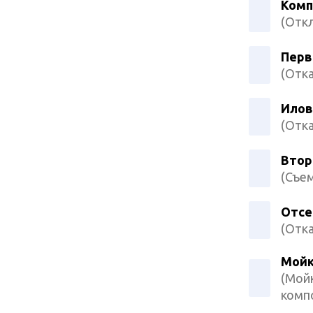
Комп
(Откл
Перв
(Отка
Илов
(Отка
Втор
(Съем
Отсе
(Отка
Мойк
(Мойк
комп