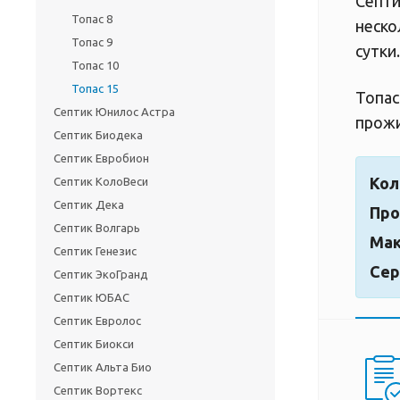
Септи
Топас 8
неско
Топас 9
сутки.
Топас 10
Топас 15
Топас
Септик Юнилос Астра
прожи
Септик Биодека
Септик Евробион
Кол
Септик КолоВеси
Септик Дека
Про
Септик Волгарь
Мак
Септик Генезис
Сер
Септик ЭкоГранд
Септик ЮБАС
Септик Евролос
Септик Биокси
Септик Альта Био
Септик Вортекс