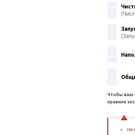
Чист
(Чист
Запу
(Запу
Напо
Общи
Чтобы ваш 
правила эк
Не 