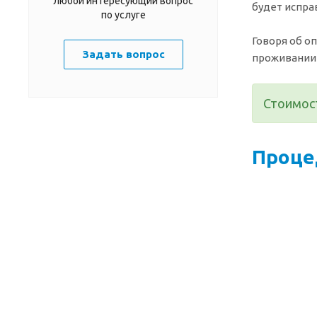
любой интересующий вопрос
будет испра
по услуге
Говоря об о
Задать вопрос
проживании 
Стоимост
Проце