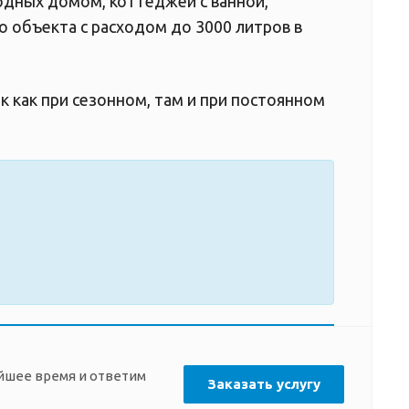
одных домом, коттеджей с ванной,
 объекта с расходом до 3000 литров в
к как при сезонном, там и при постоянном
айшее время и ответим
Заказать услугу