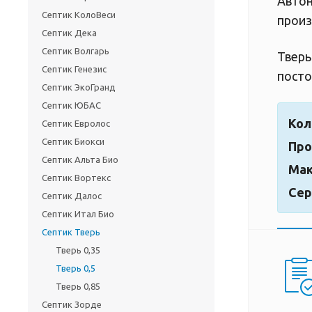
Автон
Септик КолоВеси
произ
Септик Дека
Септик Волгарь
Тверь
Септик Генезис
посто
Септик ЭкоГранд
Септик ЮБАС
Кол
Септик Евролос
Септик Биокси
Про
Септик Альта Био
Мак
Септик Вортекс
Сер
Септик Далос
Септик Итал Био
Септик Тверь
Тверь 0,35
Тверь 0,5
Тверь 0,85
Септик Зорде