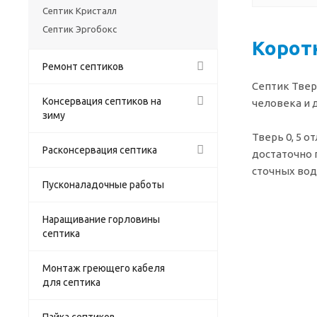
Септик Кристалл
Септик Эргобокс
Коротк
Ремонт септиков
Септик Твер
Консервация септиков на
человека и 
зиму
Тверь 0, 5 
Расконсервация септика
достаточно 
сточных вод
Пусконаладочные работы
Наращивание горловины
септика
Монтаж греющего кабеля
для септика
Пайка септиков