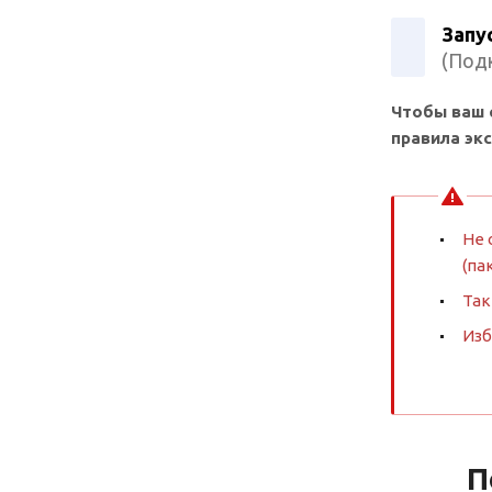
Запу
(Подк
Чтобы ваш 
правила эк
Не 
(па
Так
Изб
П