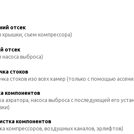
ний отсек
м крышки, съем компрессора)
й отсек
 насоса выброса)
чка стоков
чка стоков изо всех камер (только с помощью ассениз
а компонентов
а аэратора, насоса выброса с последующей его уста
зки)
истка компонентов
ка компрессоров, воздушных каналов, эрлифтов)