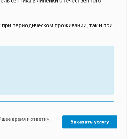
дель септика в линейки отечественного
к при периодическом проживании, так и при
айшее время и ответим
Заказать услугу