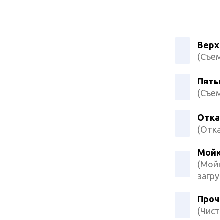
Верх
(Съе
Пяты
(Съем
Отка
(Отка
Мойк
(Мойк
загру
Проч
(Чист