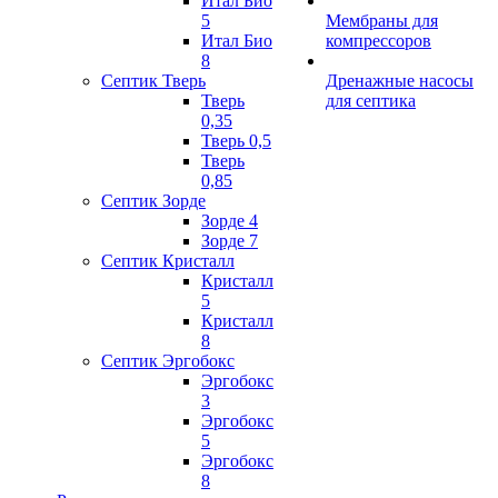
Итал Био
5
Мембраны для
Итал Био
компрессоров
8
Септик Тверь
Дренажные насосы
Тверь
для септика
0,35
Тверь 0,5
Тверь
0,85
Септик Зорде
Зорде 4
Зорде 7
Септик Кристалл
Кристалл
5
Кристалл
8
Септик Эргобокс
Эргобокс
3
Эргобокс
5
Эргобокс
8