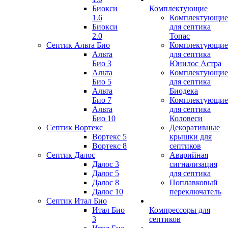
Биокси
Комплектующие
1.6
Комплектующие
Биокси
для септика
2.0
Топас
Септик Альта Био
Комплектующие
Альта
для септика
Био 3
Юнилос Астра
Альта
Комплектующие
Био 5
для септика
Альта
Биодека
Био 7
Комплектующие
Альта
для септика
Био 10
Коловеси
Септик Вортекс
Декоративные
Вортекс 5
крышки для
Вортекс 8
септиков
Септик Далос
Аварийная
Далос 3
сигнализация
Далос 5
для септика
Далос 8
Поплавковый
Далос 10
переключатель
Септик Итал Био
Итал Био
Компрессоры для
3
септиков