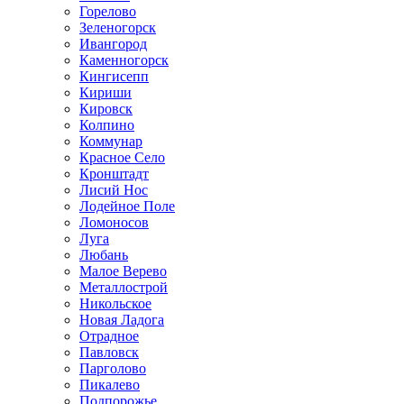
Горелово
Зеленогорск
Ивангород
Каменногорск
Кингисепп
Кириши
Кировск
Колпино
Коммунар
Красное Село
Кронштадт
Лисий Нос
Лодейное Поле
Ломоносов
Луга
Любань
Малое Верево
Металлострой
Никольское
Новая Ладога
Отрадное
Павловск
Парголово
Пикалево
Подпорожье