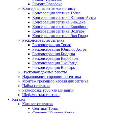
Ремонт Эргобокс
Консервация септиков на зиму
Консервация септика Топас
Консервация септика Юнилос Астра
Консервация септика БиоДека
Консервация септика Евробион
Консервация септика Волгарь
Консервация септика Эко Гранд
Расконсервация септика
Расконсервация Топас
Расконсервация Юнилос Астра
Расконсервация Биодека
Расконсервация Евробион
Расконсервация ЭкоГранд
Расконсервация Волгарь
Пусконаладочные работы
Наращивание горловины септика
Монтаж греющего кабеля для септика
Пайка септиков
Разморозка труб канализации
Шеф-монтаж септика
Каталог
Каталог септиков
Септики Топас
Септики Юнилос Астра