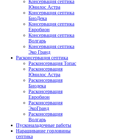
Консервация септика
Юнилос Астра
Консервация септика
БиоДека
Консервация септика
Евробион
Консервация септика
Волгарь
Консервация септика
Эко Гранд
Расконсервация септика
Расконсервация Топас
Расконсервация
Юнилос Астра
Расконсервация
Биодека
Расконсервация
Евробион
Расконсервация
ЭкоГранд
Расконсервация
Волгарь
Пусконаладочные работы
Наращивание горловины
септика