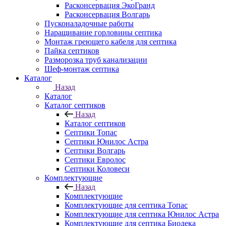
Расконсервация ЭкоГранд
Расконсервация Волгарь
Пусконаладочные работы
Наращивание горловины септика
Монтаж греющего кабеля для септика
Пайка септиков
Разморозка труб канализации
Шеф-монтаж септика
Каталог
Назад
Каталог
Каталог септиков
Назад
Каталог септиков
Септики Топас
Септики Юнилос Астра
Септики Волгарь
Септики Евролос
Септики Коловеси
Комплектующие
Назад
Комплектующие
Комплектующие для септика Топас
Комплектующие для септика Юнилос Астра
Комплектующие для септика Биодека