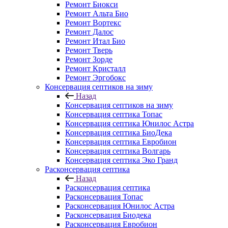
Ремонт Биокси
Ремонт Альта Био
Ремонт Вортекс
Ремонт Далос
Ремонт Итал Био
Ремонт Тверь
Ремонт Зорде
Ремонт Кристалл
Ремонт Эргобокс
Консервация септиков на зиму
Назад
Консервация септиков на зиму
Консервация септика Топас
Консервация септика Юнилос Астра
Консервация септика БиоДека
Консервация септика Евробион
Консервация септика Волгарь
Консервация септика Эко Гранд
Расконсервация септика
Назад
Расконсервация септика
Расконсервация Топас
Расконсервация Юнилос Астра
Расконсервация Биодека
Расконсервация Евробион