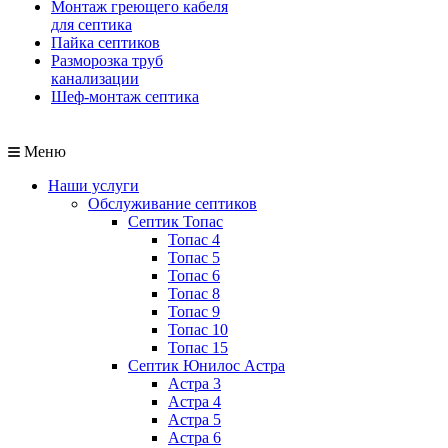
Монтаж греющего кабеля
для септика
Пайка септиков
Разморозка труб
канализации
Шеф-монтаж септика
Меню
Наши услуги
Обслуживание септиков
Септик Топас
Топас 4
Топас 5
Топас 6
Топас 8
Топас 9
Топас 10
Топас 15
Септик Юнилос Астра
Астра 3
Астра 4
Астра 5
Астра 6