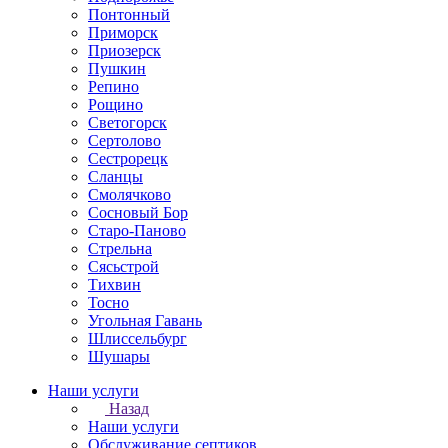
Понтонный
Приморск
Приозерск
Пушкин
Репино
Рощино
Светогорск
Сертолово
Сестрорецк
Сланцы
Смолячково
Сосновый Бор
Старо-Паново
Стрельна
Сясьстрой
Тихвин
Тосно
Угольная Гавань
Шлиссельбург
Шушары
Наши услуги
Назад
Наши услуги
Обслуживание септиков