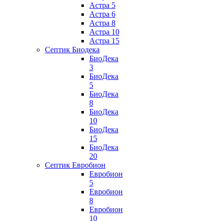
Астра 5
Астра 6
Астра 8
Астра 10
Астра 15
Септик Биодека
БиоДека
3
БиоДека
5
БиоДека
8
БиоДека
10
БиоДека
15
БиоДека
20
Септик Евробион
Евробион
5
Евробион
8
Евробион
10