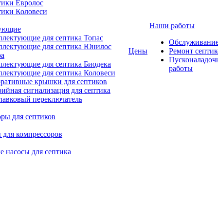
тики Евролос
тики Коловеси
Наши работы
ующие
лектующие для септика Топас
Обслуживание
плектующие для септика Юнилос
Цены
Ремонт септик
ра
Пусконаладоч
лектующие для септика Биодека
работы
лектующие для септика Коловеси
ративные крышки для септиков
ийная сигнализация для септика
авковый переключатель
ры для септиков
для компрессоров
 насосы для септика