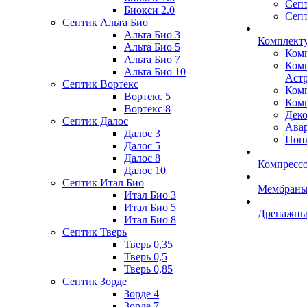
Сеп
Биокси 2.0
Сеп
Септик Альта Био
Альта Био 3
Комплект
Альта Био 5
Комп
Альта Био 7
Ком
Альта Био 10
Аст
Септик Вортекс
Комп
Вортекс 5
Комп
Вортекс 8
Деко
Септик Далос
Авар
Далос 3
Попл
Далос 5
Далос 8
Компрессо
Далос 10
Септик Итал Био
Мембраны 
Итал Био 3
Итал Био 5
Дренажные
Итал Био 8
Септик Тверь
Тверь 0,35
Тверь 0,5
Тверь 0,85
Септик Зорде
Зорде 4
Зорде 7