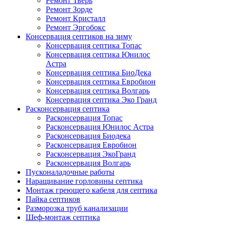
Ремонт Тверь
Ремонт Зорде
Ремонт Кристалл
Ремонт Эргобокс
Консервация септиков на зиму
Консервация септика Топас
Консервация септика Юнилос
Астра
Консервация септика БиоДека
Консервация септика Евробион
Консервация септика Волгарь
Консервация септика Эко Гранд
Расконсервация септика
Расконсервация Топас
Расконсервация Юнилос Астра
Расконсервация Биодека
Расконсервация Евробион
Расконсервация ЭкоГранд
Расконсервация Волгарь
Пусконаладочные работы
Наращивание горловины септика
Монтаж греющего кабеля для септика
Пайка септиков
Разморозка труб канализации
Шеф-монтаж септика