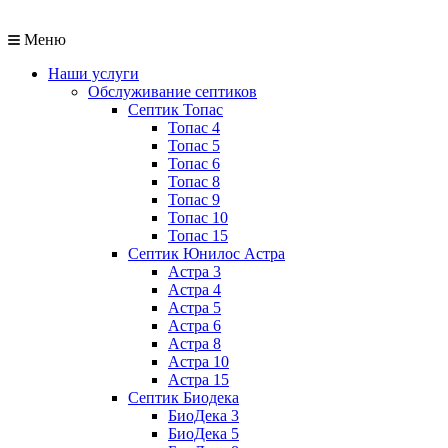
Меню
Наши услуги
Обслуживание септиков
Септик Топас
Топас 4
Топас 5
Топас 6
Топас 8
Топас 9
Топас 10
Топас 15
Септик Юнилос Астра
Астра 3
Астра 4
Астра 5
Астра 6
Астра 8
Астра 10
Астра 15
Септик Биодека
БиоДека 3
БиоДека 5