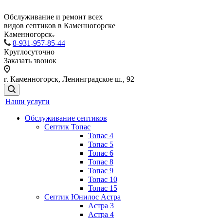
Обслуживание и ремонт всех
видов септиков в Каменногорске
Каменногорск
8-931-957-85-44
Круглосуточно
Заказать звонок
г. Каменногорск, Ленинградское ш., 92
Наши услуги
Обслуживание септиков
Септик Топас
Топас 4
Топас 5
Топас 6
Топас 8
Топас 9
Топас 10
Топас 15
Септик Юнилос Астра
Астра 3
Астра 4