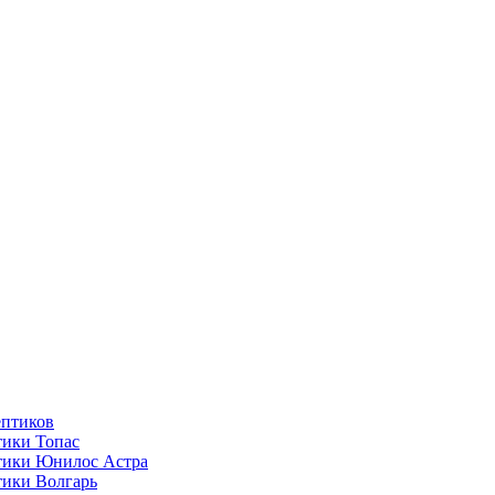
ептиков
ики Топас
тики Юнилос Астра
ики Волгарь