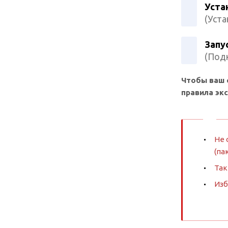
Уста
(Уста
Запу
(Подк
Чтобы ваш 
правила эк
Не 
(па
Так
Изб