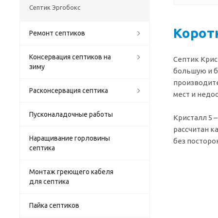
Септик Эргобокс
Коротк
Ремонт септиков
Консервация септиков на
Септик Крис
зиму
большую и б
производите
Расконсервация септика
мест и недо
Пусконаладочные работы
Кристалл 5 
рассчитан к
Наращивание горловины
без посторо
септика
Монтаж греющего кабеля
для септика
Пайка септиков