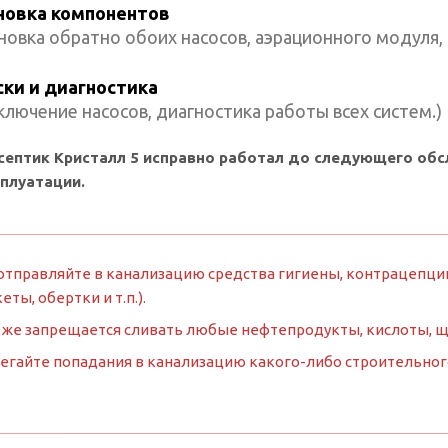
новка компонентов
новка обратно обоих насосов, аэрационного модуля,
ски и диагностика
лючение насосов, диагностика работы всех систем.)
септик Кристалл 5 исправно работал до следующего об
сплуатации.
отправляйте в канализацию средства гигиены, контрацепции
кеты, обертки и т.п.).
 же запрещается сливать любые нефтепродукты, кислоты, 
егайте попадания в канализацию какого-либо строительного м