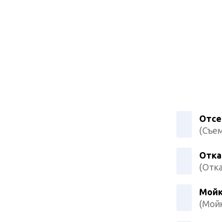
Отсе
(Съем
Отка
(Отка
Мойк
(Мойк