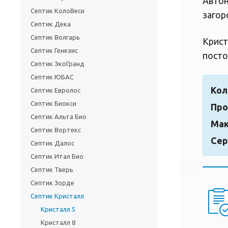
Автон
Септик КолоВеси
загор
Септик Дека
Септик Волгарь
Крист
Септик Генезис
посто
Септик ЭкоГранд
Септик ЮБАС
Кол
Септик Евролос
Септик Биокси
Про
Септик Альта Био
Мак
Септик Вортекс
Сер
Септик Далос
Септик Итал Био
Септик Тверь
Септик Зорде
Септик Кристалл
Кристалл 5
Кристалл 8